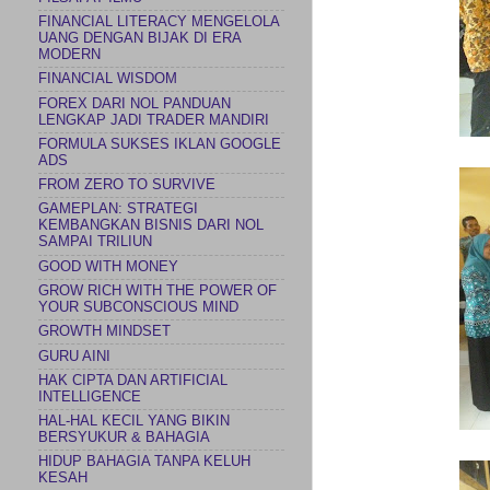
FINANCIAL LITERACY MENGELOLA
UANG DENGAN BIJAK DI ERA
MODERN
FINANCIAL WISDOM
FOREX DARI NOL PANDUAN
LENGKAP JADI TRADER MANDIRI
FORMULA SUKSES IKLAN GOOGLE
ADS
FROM ZERO TO SURVIVE
GAMEPLAN: STRATEGI
KEMBANGKAN BISNIS DARI NOL
SAMPAI TRILIUN
GOOD WITH MONEY
GROW RICH WITH THE POWER OF
YOUR SUBCONSCIOUS MIND
GROWTH MINDSET
GURU AINI
HAK CIPTA DAN ARTIFICIAL
INTELLIGENCE
HAL-HAL KECIL YANG BIKIN
BERSYUKUR & BAHAGIA
HIDUP BAHAGIA TANPA KELUH
KESAH