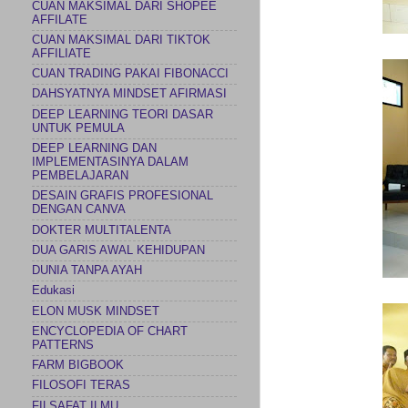
CUAN MAKSIMAL DARI SHOPEE
AFFILATE
CUAN MAKSIMAL DARI TIKTOK
AFFILIATE
CUAN TRADING PAKAI FIBONACCI
DAHSYATNYA MINDSET AFIRMASI
DEEP LEARNING TEORI DASAR
UNTUK PEMULA
DEEP LEARNING DAN
IMPLEMENTASINYA DALAM
PEMBELAJARAN
DESAIN GRAFIS PROFESIONAL
DENGAN CANVA
DOKTER MULTITALENTA
DUA GARIS AWAL KEHIDUPAN
DUNIA TANPA AYAH
Edukasi
ELON MUSK MINDSET
ENCYCLOPEDIA OF CHART
PATTERNS
FARM BIGBOOK
FILOSOFI TERAS
FILSAFAT ILMU