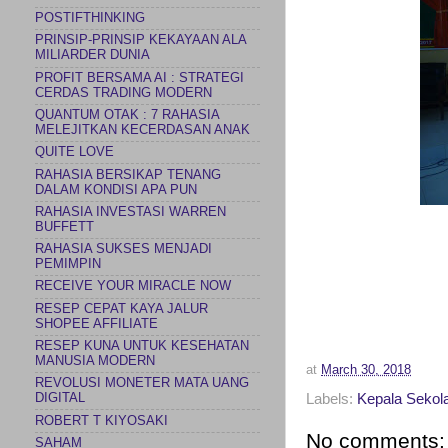
POSTIFTHINKING
PRINSIP-PRINSIP KEKAYAAN ALA
MILIARDER DUNIA
PROFIT BERSAMA AI : STRATEGI
CERDAS TRADING MODERN
QUANTUM OTAK : 7 RAHASIA
MELEJITKAN KECERDASAN ANAK
QUITE LOVE
RAHASIA BERSIKAP TENANG
DALAM KONDISI APA PUN
RAHASIA INVESTASI WARREN
BUFFETT
RAHASIA SUKSES MENJADI
PEMIMPIN
RECEIVE YOUR MIRACLE NOW
RESEP CEPAT KAYA JALUR
SHOPEE AFFILIATE
RESEP KUNA UNTUK KESEHATAN
MANUSIA MODERN
at
March 30, 2018
REVOLUSI MONETER MATA UANG
Labels:
Kepala Sekol
DIGITAL
ROBERT T KIYOSAKI
No comments:
SAHAM