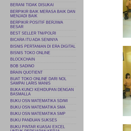
BERANI TIDAK DISUKAI
BERPIKIR BAIK MERASA BAIK DAN
MENJADI BAIK
BERPIKIR POSITIF BERJIWA
BESAR
BEST SELLER TNI/POLRI
BICARA ITU ADA SENINYA
BISNIS PERTANIAN DI ERA DIGITAL
BISNIS TOKO ONLINE
BLOCKCHAIN
BOB SADINO
BRAIN QUOTIENT
BUAT TOKO ONLINE DARI NOL
SAMPAI LARIS MANIS
BUKA KUNCI KEHIDUPAN DENGAN
BASMALLA
BUKU OSN MATEMATIKA SD/MI
BUKU OSN MATEMATIKA SMA
BUKU OSN MATEMATIKA SMP
BUKU PANDUAN SUKSES
BUKU PINTAR KUASAI EXCEL