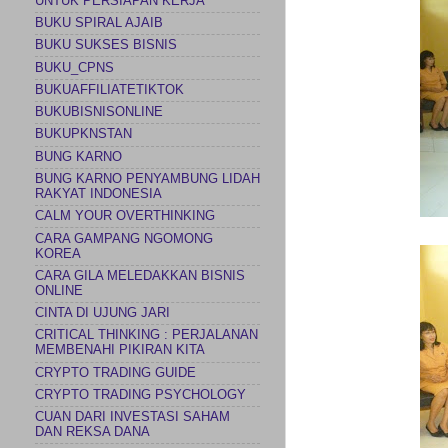
UNTUK PERSIAPAN KERJA
BUKU SPIRAL AJAIB
BUKU SUKSES BISNIS
BUKU_CPNS
BUKUAFFILIATETIKTOK
BUKUBISNISONLINE
BUKUPKNSTAN
BUNG KARNO
BUNG KARNO PENYAMBUNG LIDAH
RAKYAT INDONESIA
CALM YOUR OVERTHINKING
CARA GAMPANG NGOMONG
KOREA
CARA GILA MELEDAKKAN BISNIS
ONLINE
CINTA DI UJUNG JARI
CRITICAL THINKING : PERJALANAN
MEMBENAHI PIKIRAN KITA
CRYPTO TRADING GUIDE
CRYPTO TRADING PSYCHOLOGY
CUAN DARI INVESTASI SAHAM
DAN REKSA DANA