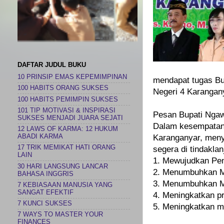
DAFTAR JUDUL BUKU
10 PRINSIP EMAS KEPEMIMPINAN
mendapat tugas Bup
100 HABITS ORANG SUKSES
Negeri 4 Karangan
100 HABITS PEMIMPIN SUKSES
101 TIP MOTIVASI & INSPIRASI
Pesan Bupati Ngaw
SUKSES MENJADI JUARA SEJATI
Dalam kesempatan 
12 LAWS OF KARMA: 12 HUKUM
ABADI KARMA
Karanganyar, meny
17 TRIK MEMIKAT HATI ORANG
segera di tindaklanj
LAIN
1. Mewujudkan Pen
30 HARI LANGSUNG LANCAR
2. Menumbuhkan Mo
BAHASA INGGRIS
3. Menumbuhkan Mo
7 KEBIASAAN MANUSIA YANG
SANGAT EFEKTIF
4. Meningkatkan p
7 KUNCI SUKSES
5. Meningkatkan m
7 WAYS TO MASTER YOUR
FINANCES