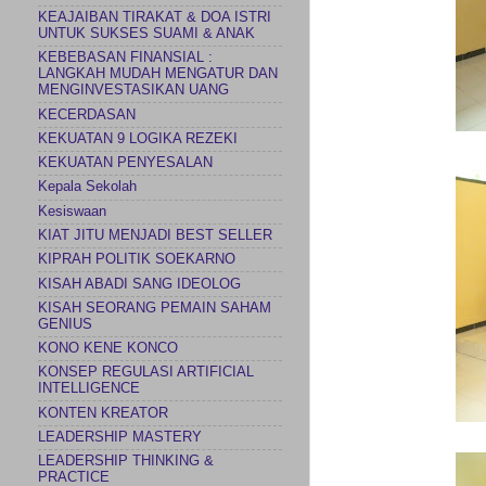
KEAJAIBAN TIRAKAT & DOA ISTRI
UNTUK SUKSES SUAMI & ANAK
KEBEBASAN FINANSIAL :
LANGKAH MUDAH MENGATUR DAN
MENGINVESTASIKAN UANG
KECERDASAN
KEKUATAN 9 LOGIKA REZEKI
KEKUATAN PENYESALAN
Kepala Sekolah
Kesiswaan
KIAT JITU MENJADI BEST SELLER
KIPRAH POLITIK SOEKARNO
KISAH ABADI SANG IDEOLOG
KISAH SEORANG PEMAIN SAHAM
GENIUS
KONO KENE KONCO
KONSEP REGULASI ARTIFICIAL
INTELLIGENCE
KONTEN KREATOR
LEADERSHIP MASTERY
LEADERSHIP THINKING &
PRACTICE