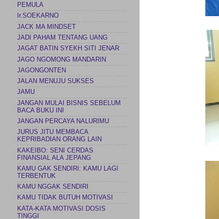
PEMULA
Ir.SOEKARNO
JACK MA MINDSET
JADI PAHAM TENTANG UANG
JAGAT BATIN SYEKH SITI JENAR
JAGO NGOMONG MANDARIN
JAGONGONTEN
JALAN MENUJU SUKSES
JAMU
JANGAN MULAI BISNIS SEBELUM
BACA BUKU INI
JANGAN PERCAYA NALURIMU
JURUS JITU MEMBACA
KEPRIBADIAN ORANG LAIN
KAKEIBO: SENI CERDAS
FINANSIAL ALA JEPANG
KAMU GAK SENDIRI: KAMU LAGI
TERBENTUK
KAMU NGGAK SENDIRI
KAMU TIDAK BUTUH MOTIVASI
KATA-KATA MOTIVASI DOSIS
TINGGI