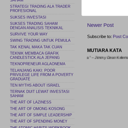
SAHAM
STRATEGI TRADING ALA TRADER
PROFESIONAL
SUKSES INVESTASI
SUKSES TRADING SAHAM
Newer Post
DENGAN ANALISIS TEKNIKAL
SURVIVE YOUR WAY
Subscribe to:
Post C
SWING TRADING UNTUK PEMULA
TAK KENAL MAKA TAK CUAN
MUTIARA KATA
TEKNIK MEMBACA GRAFIK
aran saya untuk selalu menggapai tujuan saya.” – Jimmy Dean
Kele
CANDLESTICK ALA JEPANG
TEKNOPRENEUR AGLAONEMA
TELANJANG KAKI: POOR
PRIVILEGE LIFE FROM A POVERTY
GRADUATE
TEN MYTHS ABOUT ISRAEL
TERNAK DUIT LEWAT INVESTASI
SAHAM
THE ART OF LAZINESS
THE ART OF OMONG KOSONG
THE ART OF SIMPLE LEADERSHIP
THE ART OF SPENDING MONEY
THE ATOMIC HABITS WORKBOOK