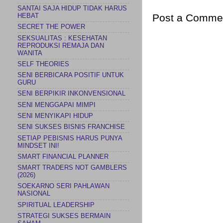
SANTAI SAJA HIDUP TIDAK HARUS
Post a Comme
HEBAT
SECRET THE POWER
SEKSUALITAS : KESEHATAN
REPRODUKSI REMAJA DAN
WANITA
SELF THEORIES
SENI BERBICARA POSITIF UNTUK
GURU
SENI BERPIKIR INKONVENSIONAL
SENI MENGGAPAI MIMPI
SENI MENYIKAPI HIDUP
SENI SUKSES BISNIS FRANCHISE
SETIAP PEBISNIS HARUS PUNYA
MINDSET INI!
SMART FINANCIAL PLANNER
SMART TRADERS NOT GAMBLERS
(2026)
SOEKARNO SERI PAHLAWAN
NASIONAL
SPIRITUAL LEADERSHIP
STRATEGI SUKSES BERMAIN