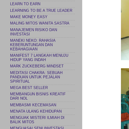
LEARN TO EARN
LEARNING TO BE A TRUE LEADER
MAKE MONEY EASY
MALING MITOS WANITA SASTRA
MANAJEMEN RISIKO DAN
INVESTASI
MANEKI NEKO: RAHASIA
KEBERUNTUNGAN DAN
KEBAHAGIAAN
MANIFEST 7 LANGKAH MENUJU
HIDUP YANG INDAH
MARK ZUCKEBERG MINDSET
MEDITASI CHAKRA: SEBUAH
PANDUAN UNTUK PEJALAN
SPIRITUAL
MEGA BEST SELLER
MEMBANGUN BISNIS KREATIF
DARI NOL
MEMBASMI KECEMASAN
MENATA ULANG KEHIDUPAN
MENGUAK MISTERI ILMIAH DI
BALIK MITOS
MENGUASAI SENI INVESTASI