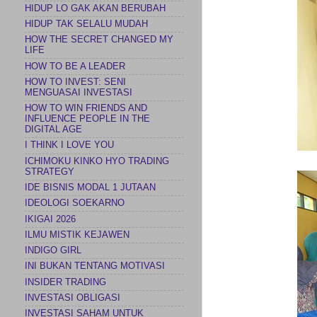
HIDUP LO GAK AKAN BERUBAH
HIDUP TAK SELALU MUDAH
HOW THE SECRET CHANGED MY
LIFE
HOW TO BE A LEADER
HOW TO INVEST: SENI
MENGUASAI INVESTASI
HOW TO WIN FRIENDS AND
INFLUENCE PEOPLE IN THE
DIGITAL AGE
I THINK I LOVE YOU
ICHIMOKU KINKO HYO TRADING
STRATEGY
IDE BISNIS MODAL 1 JUTAAN
IDEOLOGI SOEKARNO
IKIGAI 2026
ILMU MISTIK KEJAWEN
INDIGO GIRL
INI BUKAN TENTANG MOTIVASI
INSIDER TRADING
INVESTASI OBLIGASI
INVESTASI SAHAM UNTUK