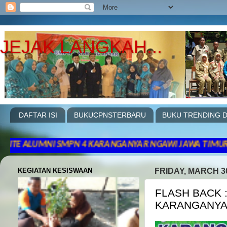
JEJAK LANGKAH...
DAFTAR ISI
BUKUCPNSTERBARU
BUKU TRENDING D
NI SMPN 4 KARANGANYAR NGAWI JAWA TIMUR .PERIODE 2017
KEGIATAN KESISWAAN
FRIDAY, MARCH 30
FLASH BACK 
KARANGANY