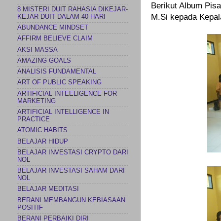
Berikut Album Pisa
8 MISTERI DUIT RAHASIA DIKEJAR-
M.Si kepada Kepal
KEJAR DUIT DALAM 40 HARI
ABUNDANCE MINDSET
AFFIRM BELIEVE CLAIM
AKSI MASSA
AMAZING GOALS
ANALISIS FUNDAMENTAL
ART OF PUBLIC SPEAKING
ARTIFICIAL INTEELIGENCE FOR
MARKETING
ARTIFICIAL INTELLIGENCE IN
PRACTICE
ATOMIC HABITS
BELAJAR HIDUP
BELAJAR INVESTASI CRYPTO DARI
NOL
BELAJAR INVESTASI SAHAM DARI
NOL
BELAJAR MEDITASI
BERANI MEMBANGUN KEBIASAAN
POSITIF
BERANI PERBAIKI DIRI