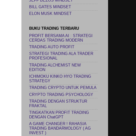
JEFF BEZOS MINDSET
BILL GATES MINDSET
ELON MUSK MINDSET
BUKU TRADING TERBARU
PROFIT BERSAMA AI : STRATEGI
CERDAS TRADING MODERN
TRADING AUTO PROFIT
STRATEGI TRADING ALA TRADER
PROFESIONAL
TRADING ALCHEMIST NEW
EDITION
ICHIMOKU KINKO HYO TRADING
STRATEGY
TRADING CRYPTO UNTUK PEMULA
CRYPTO TRADING PSYCHOLOGY
TRADING DENGAN STRUKTUR
FRAKTAL
TINGKATKAN PROFIT TRADING
DENGAN ChatGPT
A GAME CHANGER ! RAHASIA
TRADING BANDARMOLOGY ( AG
INVEST )