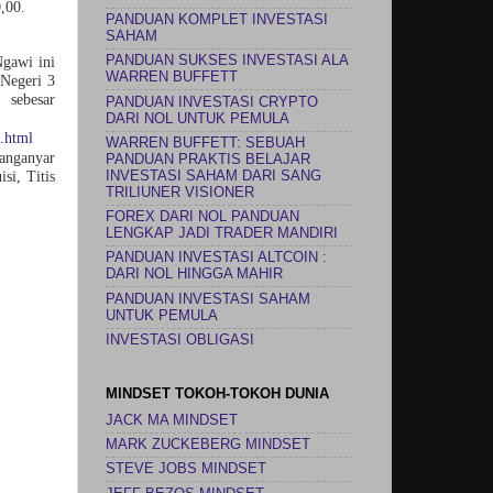
,00.
PANDUAN KOMPLET INVESTASI
SAHAM
PANDUAN SUKSES INVESTASI ALA
gawi ini
WARREN BUFFETT
 Negeri 3
sebesar
PANDUAN INVESTASI CRYPTO
DARI NOL UNTUK PEMULA
.html
WARREN BUFFETT: SEBUAH
anganyar
PANDUAN PRAKTIS BELAJAR
INVESTASI SAHAM DARI SANG
si, Titis
TRILIUNER VISIONER
FOREX DARI NOL PANDUAN
LENGKAP JADI TRADER MANDIRI
PANDUAN INVESTASI ALTCOIN :
DARI NOL HINGGA MAHIR
PANDUAN INVESTASI SAHAM
UNTUK PEMULA
INVESTASI OBLIGASI
MINDSET TOKOH-TOKOH DUNIA
JACK MA MINDSET
MARK ZUCKEBERG MINDSET
STEVE JOBS MINDSET