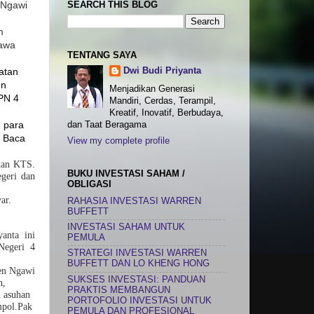
SEARCH THIS BLOG
 Ngawi
m
bawa
TENTANG SAYA
Dwi Budi Priyanta
atan
en
Menjadikan Generasi
MPN 4
Mandiri, Cerdas, Terampil,
Kreatif, Inovatif, Berbudaya,
u para
dan Taat Beragama
I Baca
View my complete profile
atan KTS.
BUKU INVESTASI SAHAM /
geri dan
OBLIGASI
ar.
RAHASIA INVESTASI WARREN
BUFFETT
INVESTASI SAHAM UNTUK
anta ini
PEMULA
Negeri 4
STRATEGI INVESTASI WARREN
BUFFETT DAN LO KHENG HONG
ten Ngawi
SUKSES INVESTASI: PANDUAN
n,
PRAKTIS MEMBANGUN
 asuhan
PORTOFOLIO INVESTASI UNTUK
mpol.Pak
PEMULA DAN PROFESIONAL