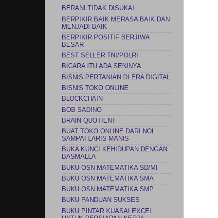
BERANI TIDAK DISUKAI
BERPIKIR BAIK MERASA BAIK DAN
MENJADI BAIK
BERPIKIR POSITIF BERJIWA
BESAR
BEST SELLER TNI/POLRI
BICARA ITU ADA SENINYA
BISNIS PERTANIAN DI ERA DIGITAL
BISNIS TOKO ONLINE
BLOCKCHAIN
BOB SADINO
BRAIN QUOTIENT
BUAT TOKO ONLINE DARI NOL
SAMPAI LARIS MANIS
BUKA KUNCI KEHIDUPAN DENGAN
BASMALLA
BUKU OSN MATEMATIKA SD/MI
BUKU OSN MATEMATIKA SMA
BUKU OSN MATEMATIKA SMP
BUKU PANDUAN SUKSES
BUKU PINTAR KUASAI EXCEL