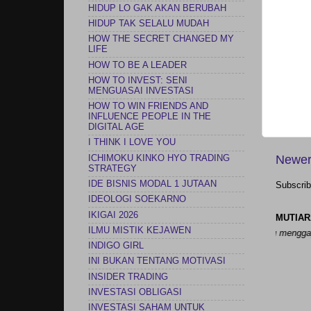
HIDUP LO GAK AKAN BERUBAH
HIDUP TAK SELALU MUDAH
HOW THE SECRET CHANGED MY
LIFE
HOW TO BE A LEADER
HOW TO INVEST: SENI
MENGUASAI INVESTASI
HOW TO WIN FRIENDS AND
INFLUENCE PEOPLE IN THE
DIGITAL AGE
I THINK I LOVE YOU
Newer
ICHIMOKU KINKO HYO TRADING
STRATEGY
IDE BISNIS MODAL 1 JUTAAN
Subscrib
IDEOLOGI SOEKARNO
IKIGAI 2026
MUTIAR
ILMU MISTIK KEJAWEN
 namun saya bisa menyesuaikan pelayaran saya untuk selalu menggapai tuju
INDIGO GIRL
INI BUKAN TENTANG MOTIVASI
INSIDER TRADING
INVESTASI OBLIGASI
INVESTASI SAHAM UNTUK