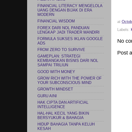
FINANCIAL LITERACY MENGELOLA
UANG DENGAN BIJAK DI ERA
MODERN
FINANCIAL WISDOM
at
Octob
FOREX DARI NOL PANDUAN
Labels:
LENGKAP JADI TRADER MANDIRI
FORMULA SUKSES IKLAN GOOGLE
No co
ADS
FROM ZERO TO SURVIVE
Post 
GAMEPLAN: STRATEGI
KEMBANGKAN BISNIS DARI NOL
SAMPAI TRILIUN
GOOD WITH MONEY
GROW RICH WITH THE POWER OF
YOUR SUBCONSCIOUS MIND
GROWTH MINDSET
GURU AINI
HAK CIPTA DAN ARTIFICIAL
INTELLIGENCE
HAL-HAL KECIL YANG BIKIN
BERSYUKUR & BAHAGIA
HIDUP BAHAGIA TANPA KELUH
KESAH