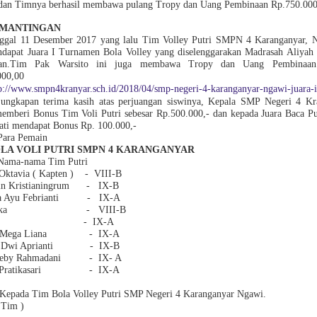
 dan Timnya berhasil membawa pulang Tropy dan Uang Pembinaan Rp.750.000
 MANTINGAN
nggal 11 Desember 2017 yang lalu Tim Volley Putri SMPN 4 Karanganyar, N
dapat Juara I Turnamen Bola Volley yang diselenggarakan Madrasah Aliyah
gan.Tim Pak Warsito ini juga membawa Tropy dan Uang Pembinaan 
000,00
p://www.smpn4kranyar.sch.id/2018/04/smp-negeri-4-karanganyar-ngawi-juara-i
 ungkapan terima kasih atas perjuangan siswinya, Kepala SMP Negeri 4 Kr
mberi Bonus Tim Voli Putri sebesar Rp.500.000,- dan kepada Juara Baca Pui
ti mendapat Bonus Rp. 100.000,-
Para Pemain
OLA VOLI PUTRI SMPN 4 KARANGANYAR
 Nama-nama Tim Putri
Oktavia ( Kapten )
- VIII-B
tin Kristianingrum
-
IX-B
la Ayu Febrianti
-
IX-A
ka
-
VIII-B
- IX-A
a Mega Liana
- IX-A
ita Dwi Aprianti
- IX-B
Feby Rahmadani
-
IX- A
Pratikasari
-
IX-A
 Kepada Tim Bola Volley Putri SMP Negeri 4 Karanganyar Ngawi.
 Tim )