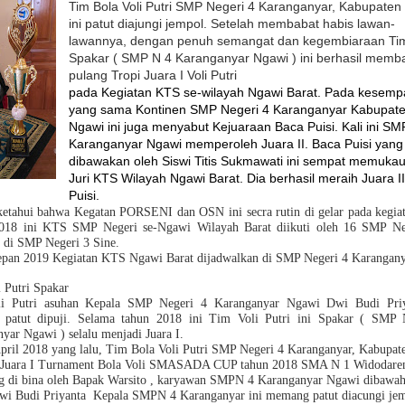
Tim Bola Voli Putri SMP Negeri 4 Karanganyar, Kabupaten
ini patut diajungi jempol. Setelah membabat habis lawan-
lawannya, dengan penuh semangat dan kegembiaraan Ti
Spakar ( SMP N 4 Karanganyar Ngawi ) ini berhasil mem
pulang Tropi Juara I Voli Putri
pada Kegiatan KTS se-wilayah Ngawi Barat. Pada kesemp
yang sama Kontinen SMP Negeri 4 Karanganyar Kabupat
Ngawi ini juga menyabut Kejuaraan Baca Puisi. Kali ini S
Karanganyar Ngawi memperoleh Juara II. Baca Puisi yang
dibawakan oleh Siswi Titis Sukmawati ini sempat memuka
Juri KTS Wilayah Ngawi Barat. Dia berhasil meraih Juara I
Puisi.
ketahui bahwa Kegatan PORSENI dan OSN ini secra rutin di gelar pada kegi
018 ini KTS SMP Negeri se-Ngawi Wilayah Barat diikuti oleh 16 SMP Ne
 di SMP Negeri 3 Sine.
epan 2019 Kegiatan KTS Ngawi Barat dijadwalkan di SMP Negeri 4 Karangany
 Putri Spakar
i Putri asuhan Kepala SMP Negeri 4 Karanganyar Ngawi Dwi Budi Priy
patut dipuji. Selama tahun 2018 ini Tim Voli Putri ini Spakar ( SMP 
yar Ngawi ) selalu menjadi Juara I.
pril 2018 yang lalu, Tim Bola Voli Putri SMP Negeri 4 Karanganyar, Kabupa
 Juara I Turnament Bola Voli SMASADA CUP tahun 2018 SMA N 1 Widodare
g di bina oleh Bapak Warsito , karyawan SMPN 4 Karanganyar Ngawi dibawah
wi Budi Priyanta Kepala SMPN 4 Karanganyar ini memang patut diacungi je