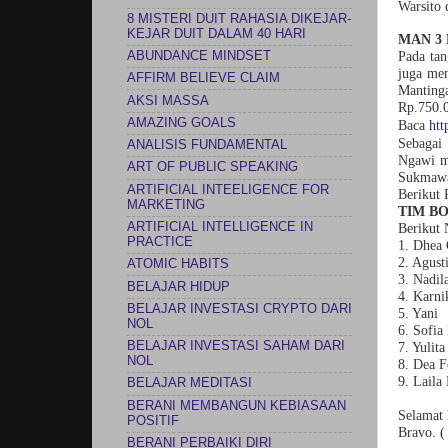
Warsito
8 MISTERI DUIT RAHASIA DIKEJAR-
KEJAR DUIT DALAM 40 HARI
MAN 3
ABUNDANCE MINDSET
Pada ta
juga men
AFFIRM BELIEVE CLAIM
Mantin
AKSI MASSA
Rp.750.
AMAZING GOALS
Baca
htt
Sebagai
ANALISIS FUNDAMENTAL
Ngawi me
ART OF PUBLIC SPEAKING
Sukmawa
ARTIFICIAL INTEELIGENCE FOR
Berikut 
MARKETING
TIM B
ARTIFICIAL INTELLIGENCE IN
Berikut
PRACTICE
1. Dhea 
2. Agus
ATOMIC HABITS
3. Nadi
BELAJAR HIDUP
4. Karni
BELAJAR INVESTASI CRYPTO DARI
5. Yani
NOL
6. Sofi
BELAJAR INVESTASI SAHAM DARI
7. Yul
NOL
8. Dea 
9. Laila 
BELAJAR MEDITASI
BERANI MEMBANGUN KEBIASAAN
Selamat
POSITIF
Bravo. (
BERANI PERBAIKI DIRI