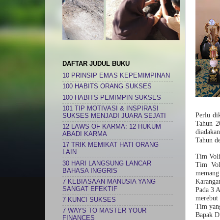
DAFTAR JUDUL BUKU
10 PRINSIP EMAS KEPEMIMPINAN
100 HABITS ORANG SUKSES
100 HABITS PEMIMPIN SUKSES
101 TIP MOTIVASI & INSPIRASI
Perlu di
SUKSES MENJADI JUARA SEJATI
Tahun 2
12 LAWS OF KARMA: 12 HUKUM
diadakan
ABADI KARMA
Tahun d
17 TRIK MEMIKAT HATI ORANG
LAIN
Tim Voli
30 HARI LANGSUNG LANCAR
Tim Vol
BAHASA INGGRIS
memang 
Karangan
7 KEBIASAAN MANUSIA YANG
SANGAT EFEKTIF
Pada 3 A
merebut
7 KUNCI SUKSES
Tim yan
7 WAYS TO MASTER YOUR
Bapak D
FINANCES