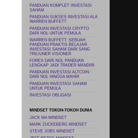
PANDUAN KOMPLET INVESTASI
SAHAM
PANDUAN SUKSES INVESTASI ALA
WARREN BUFFETT
PANDUAN INVESTASI CRYPTO
DARI NOL UNTUK PEMULA
WARREN BUFFETT: SEBUAH
PANDUAN PRAKTIS BELAJAR
INVESTASI SAHAM DARI SANG
TRILIUNER VISIONER
FOREX DARI NOL PANDUAN
LENGKAP JADI TRADER MANDIRI
PANDUAN INVESTASI ALTCOIN :
DARI NOL HINGGA MAHIR
PANDUAN INVESTASI SAHAM
UNTUK PEMULA
INVESTASI OBLIGASI
MINDSET TOKOH-TOKOH DUNIA
JACK MA MINDSET
MARK ZUCKEBERG MINDSET
STEVE JOBS MINDSET