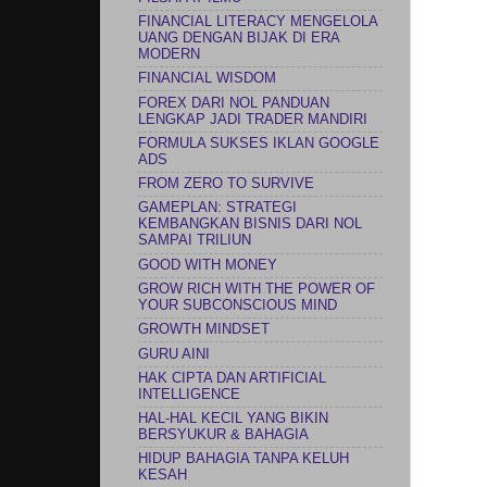
FINANCIAL LITERACY MENGELOLA
UANG DENGAN BIJAK DI ERA
MODERN
FINANCIAL WISDOM
FOREX DARI NOL PANDUAN
LENGKAP JADI TRADER MANDIRI
FORMULA SUKSES IKLAN GOOGLE
ADS
FROM ZERO TO SURVIVE
GAMEPLAN: STRATEGI
KEMBANGKAN BISNIS DARI NOL
SAMPAI TRILIUN
GOOD WITH MONEY
GROW RICH WITH THE POWER OF
YOUR SUBCONSCIOUS MIND
GROWTH MINDSET
GURU AINI
HAK CIPTA DAN ARTIFICIAL
INTELLIGENCE
HAL-HAL KECIL YANG BIKIN
BERSYUKUR & BAHAGIA
HIDUP BAHAGIA TANPA KELUH
KESAH