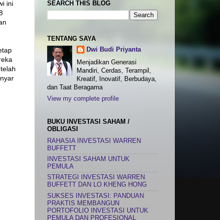
SEARCH THIS BLOG
 ini
8
an
TENTANG SAYA
Dwi Budi Priyanta
etap
reka
Menjadikan Generasi
telah
Mandiri, Cerdas, Terampil,
anyar
Kreatif, Inovatif, Berbudaya,
dan Taat Beragama
View my complete profile
BUKU INVESTASI SAHAM /
OBLIGASI
RAHASIA INVESTASI WARREN
BUFFETT
INVESTASI SAHAM UNTUK
PEMULA
STRATEGI INVESTASI WARREN
BUFFETT DAN LO KHENG HONG
SUKSES INVESTASI: PANDUAN
PRAKTIS MEMBANGUN
PORTOFOLIO INVESTASI UNTUK
PEMULA DAN PROFESIONAL