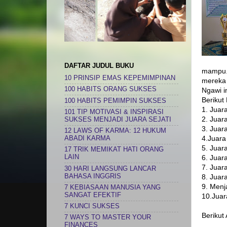
DAFTAR JUDUL BUKU
mampu.
10 PRINSIP EMAS KEPEMIMPINAN
mereka 
100 HABITS ORANG SUKSES
Ngawi i
Berikut
100 HABITS PEMIMPIN SUKSES
1. Juar
101 TIP MOTIVASI & INSPIRASI
2. Juar
SUKSES MENJADI JUARA SEJATI
3. Juar
12 LAWS OF KARMA: 12 HUKUM
4.Juara
ABADI KARMA
5. Juar
17 TRIK MEMIKAT HATI ORANG
6. Juar
LAIN
7. Juar
30 HARI LANGSUNG LANCAR
BAHASA INGGRIS
8. Juar
9. Menj
7 KEBIASAAN MANUSIA YANG
SANGAT EFEKTIF
10.Juar
7 KUNCI SUKSES
Berikut
7 WAYS TO MASTER YOUR
FINANCES