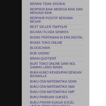
BERANI TIDAK DISUKAI
BERPIKIR BAIK MERASA BAIK DAN
MENJADI BAIK
BERPIKIR POSITIF BERJIWA
BESAR
BEST SELLER TNI/POLRI
BICARA ITU ADA SENINYA
BISNIS PERTANIAN DI ERA DIGITAL
BISNIS TOKO ONLINE
BLOCKCHAIN
BOB SADINO
BRAIN QUOTIENT
BUAT TOKO ONLINE DARI NOL
SAMPAI LARIS MANIS
BUKA KUNCI KEHIDUPAN DENGAN
BASMALLA
BUKU OSN MATEMATIKA SD/MI
BUKU OSN MATEMATIKA SMA
BUKU OSN MATEMATIKA SMP
BUKU PANDUAN SUKSES
BUKU PINTAR KUASAI EXCEL