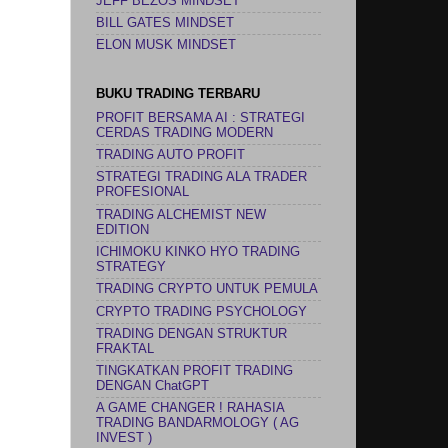
JEFF BEZOS MINDSET
BILL GATES MINDSET
ELON MUSK MINDSET
BUKU TRADING TERBARU
PROFIT BERSAMA AI : STRATEGI
CERDAS TRADING MODERN
TRADING AUTO PROFIT
STRATEGI TRADING ALA TRADER
PROFESIONAL
TRADING ALCHEMIST NEW
EDITION
ICHIMOKU KINKO HYO TRADING
STRATEGY
TRADING CRYPTO UNTUK PEMULA
CRYPTO TRADING PSYCHOLOGY
TRADING DENGAN STRUKTUR
FRAKTAL
TINGKATKAN PROFIT TRADING
DENGAN ChatGPT
A GAME CHANGER ! RAHASIA
TRADING BANDARMOLOGY ( AG
INVEST )