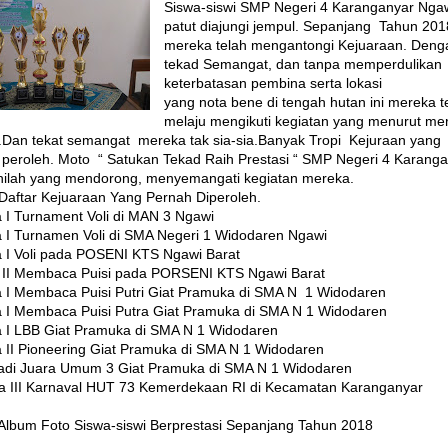
Siswa-siswi SMP Negeri 4 Karanganyar Ngawi
patut diajungi jempul. Sepanjang
Tahun 201
mereka telah mengantongi Kejuaraan. Deng
tekad Semangat, dan tanpa memperdulikan
keterbatasan pembina serta lokasi
yang nota bene di tengah hutan ini mereka t
melaju mengikuti kegiatan yang menurut me
Dan tekat semangat
mereka tak sia-sia.Banyak Tropi
Kejuraan yang
peroleh. Moto
“ Satukan Tekad Raih Prestasi “ SMP Negeri 4 Karang
nilah yang mendorong, menyemangati kegiatan mereka.
 Daftar Kejuaraan Yang Pernah Diperoleh.
a I Turnament Voli di MAN 3 Ngawi
a I Turnamen Voli di SMA Negeri 1 Widodaren Ngawi
a I Voli pada POSENI KTS Ngawi Barat
 II Membaca Puisi pada PORSENI KTS Ngawi Barat
a I Membaca Puisi Putri Giat Pramuka di SMA N
1 Widodaren
a I Membaca Puisi Putra Giat Pramuka di SMA N 1 Widodaren
a I LBB Giat Pramuka di SMA N 1 Widodaren
a II Pioneering Giat Pramuka di SMA N 1 Widodaren
adi Juara Umum 3 Giat Pramuka di SMA N 1 Widodaren
a III Karnaval HUT 73 Kemerdekaan RI di Kecamatan Karanganyar
 Album Foto Siswa-siswi Berprestasi Sepanjang Tahun 2018