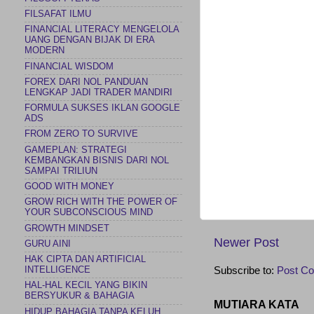
FILSAFAT ILMU
FINANCIAL LITERACY MENGELOLA
UANG DENGAN BIJAK DI ERA
MODERN
FINANCIAL WISDOM
FOREX DARI NOL PANDUAN
LENGKAP JADI TRADER MANDIRI
FORMULA SUKSES IKLAN GOOGLE
ADS
FROM ZERO TO SURVIVE
GAMEPLAN: STRATEGI
KEMBANGKAN BISNIS DARI NOL
SAMPAI TRILIUN
GOOD WITH MONEY
GROW RICH WITH THE POWER OF
YOUR SUBCONSCIOUS MIND
GROWTH MINDSET
Newer Post
GURU AINI
HAK CIPTA DAN ARTIFICIAL
Subscribe to:
Post C
INTELLIGENCE
HAL-HAL KECIL YANG BIKIN
BERSYUKUR & BAHAGIA
MUTIARA KATA
HIDUP BAHAGIA TANPA KELUH