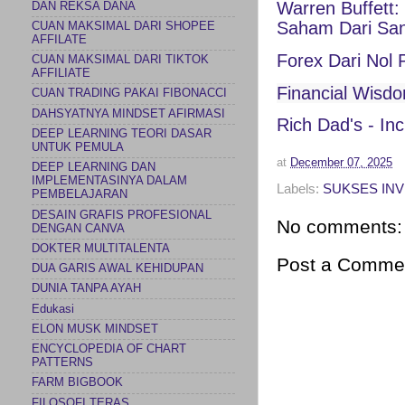
Warren Buffett:
DAN REKSA DANA
Saham Dari Sang
CUAN MAKSIMAL DARI SHOPEE
AFFILATE
Forex Dari Nol 
CUAN MAKSIMAL DARI TIKTOK
AFFILIATE
Financial Wisdo
CUAN TRADING PAKAI FIBONACCI
DAHSYATNYA MINDSET AFIRMASI
Rich Dad's - In
DEEP LEARNING TEORI DASAR
UNTUK PEMULA
at
December 07, 2025
DEEP LEARNING DAN
IMPLEMENTASINYA DALAM
Labels:
SUKSES INV
PEMBELAJARAN
DESAIN GRAFIS PROFESIONAL
No comments:
DENGAN CANVA
DOKTER MULTITALENTA
Post a Comme
DUA GARIS AWAL KEHIDUPAN
DUNIA TANPA AYAH
Edukasi
ELON MUSK MINDSET
ENCYCLOPEDIA OF CHART
PATTERNS
FARM BIGBOOK
FILOSOFI TERAS