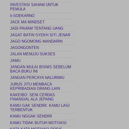
INVESTASI SAHAM UNTUK
PEMULA
Ir.SOEKARNO
JACK MA MINDSET
JADI PAHAM TENTANG UANG
JAGAT BATIN SYEKH SITI JENAR
JAGO NGOMONG MANDARIN
JAGONGONTEN
JALAN MENUJU SUKSES
JAMU
JANGAN MULAI BISNIS SEBELUM
BACA BUKU INI
JANGAN PERCAYA NALURIMU
JURUS JITU MEMBACA
KEPRIBADIAN ORANG LAIN
KAKEIBO: SENI CERDAS
FINANSIAL ALA JEPANG
KAMU GAK SENDIRI: KAMU LAGI
TERBENTUK
KAMU NGGAK SENDIRI
KAMU TIDAK BUTUH MOTIVASI