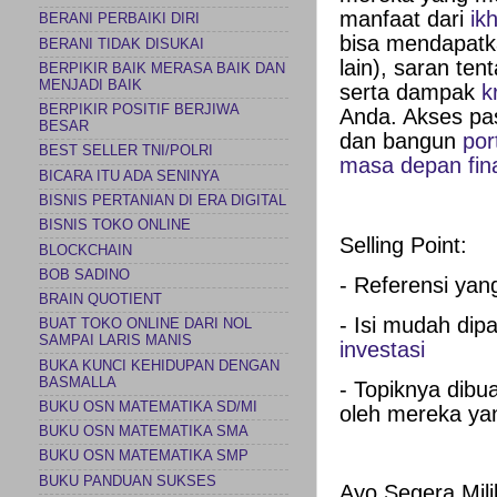
manfaat dari
ik
BERANI PERBAIKI DIRI
bisa mendapatka
BERANI TIDAK DISUKAI
lain), saran te
BERPIKIR BAIK MERASA BAIK DAN
MENJADI BAIK
serta dampak
k
BERPIKIR POSITIF BERJIWA
Anda. Akses pas
BESAR
dan bangun
por
BEST SELLER TNI/POLRI
masa depan fina
BICARA ITU ADA SENINYA
BISNIS PERTANIAN DI ERA DIGITAL
BISNIS TOKO ONLINE
Selling Point:
BLOCKCHAIN
BOB SADINO
- Referensi ya
BRAIN QUOTIENT
- Isi mudah di
BUAT TOKO ONLINE DARI NOL
SAMPAI LARIS MANIS
investasi
BUKA KUNCI KEHIDUPAN DENGAN
BASMALLA
- Topiknya dibu
BUKU OSN MATEMATIKA SD/MI
oleh mereka ya
BUKU OSN MATEMATIKA SMA
BUKU OSN MATEMATIKA SMP
BUKU PANDUAN SUKSES
Ayo Segera Mili