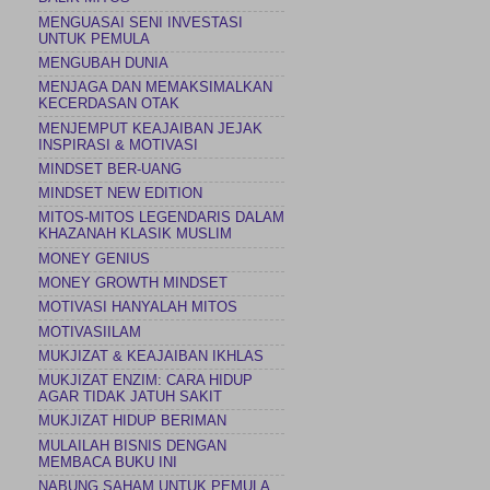
MENGUASAI SENI INVESTASI
UNTUK PEMULA
MENGUBAH DUNIA
MENJAGA DAN MEMAKSIMALKAN
KECERDASAN OTAK
MENJEMPUT KEAJAIBAN JEJAK
INSPIRASI & MOTIVASI
MINDSET BER-UANG
MINDSET NEW EDITION
MITOS-MITOS LEGENDARIS DALAM
KHAZANAH KLASIK MUSLIM
MONEY GENIUS
MONEY GROWTH MINDSET
MOTIVASI HANYALAH MITOS
MOTIVASIILAM
MUKJIZAT & KEAJAIBAN IKHLAS
MUKJIZAT ENZIM: CARA HIDUP
AGAR TIDAK JATUH SAKIT
MUKJIZAT HIDUP BERIMAN
MULAILAH BISNIS DENGAN
MEMBACA BUKU INI
NABUNG SAHAM UNTUK PEMULA