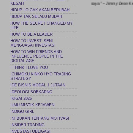
elayaran saya untuk selalu menggapai tujuan saya.” – Jimmy Dean
Kel
KESAH
HIDUP LO GAK AKAN BERUBAH
HIDUP TAK SELALU MUDAH
HOW THE SECRET CHANGED MY
LIFE
HOW TO BE A LEADER
HOW TO INVEST: SENI
MENGUASAI INVESTASI
HOW TO WIN FRIENDS AND
INFLUENCE PEOPLE IN THE
DIGITAL AGE
I THINK I LOVE YOU
ICHIMOKU KINKO HYO TRADING
STRATEGY
IDE BISNIS MODAL 1 JUTAAN
IDEOLOGI SOEKARNO
IKIGAI 2026
ILMU MISTIK KEJAWEN
INDIGO GIRL
INI BUKAN TENTANG MOTIVASI
INSIDER TRADING
INVESTASI OBLIGASI