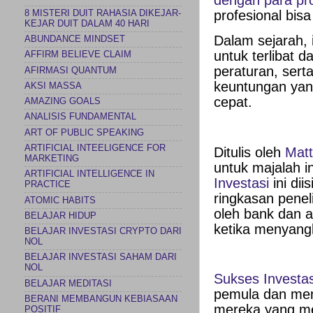
dengan para pro
profesional bis
8 MISTERI DUIT RAHASIA DIKEJAR-
KEJAR DUIT DALAM 40 HARI
Dalam sejarah, 
ABUNDANCE MINDSET
untuk terlibat 
AFFIRM BELIEVE CLAIM
peraturan, sert
AFIRMASI QUANTUM
keuntungan yang
AKSI MASSA
cepat.
AMAZING GOALS
ANALISIS FUNDAMENTAL
ART OF PUBLIC SPEAKING
ARTIFICIAL INTEELIGENCE FOR
Ditulis oleh
Matt
MARKETING
untuk majalah i
ARTIFICIAL INTELLIGENCE IN
Investasi
ini di
PRACTICE
ringkasan penel
ATOMIC HABITS
oleh bank dan a
BELAJAR HIDUP
ketika menyangku
BELAJAR INVESTASI CRYPTO DARI
NOL
BELAJAR INVESTASI SAHAM DARI
NOL
Sukses Investas
BELAJAR MEDITASI
pemula dan men
BERANI MEMBANGUN KEBIASAAN
mereka yang me
POSITIF