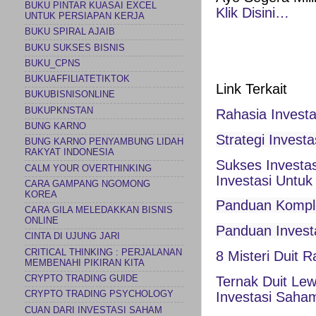
BUKU PINTAR KUASAI EXCEL
Klik Disini…
UNTUK PERSIAPAN KERJA
BUKU SPIRAL AJAIB
BUKU SUKSES BISNIS
BUKU_CPNS
BUKUAFFILIATETIKTOK
Link Terkait
BUKUBISNISONLINE
BUKUPKNSTAN
Rahasia Investa
BUNG KARNO
Strategi Invest
BUNG KARNO PENYAMBUNG LIDAH
RAKYAT INDONESIA
Sukses Investa
CALM YOUR OVERTHINKING
Investasi Untuk
CARA GAMPANG NGOMONG
KOREA
Panduan Komple
CARA GILA MELEDAKKAN BISNIS
ONLINE
Panduan Invest
CINTA DI UJUNG JARI
CRITICAL THINKING : PERJALANAN
8 Misteri Duit 
MEMBENAHI PIKIRAN KITA
Ternak Duit Le
CRYPTO TRADING GUIDE
Investasi Saha
CRYPTO TRADING PSYCHOLOGY
CUAN DARI INVESTASI SAHAM