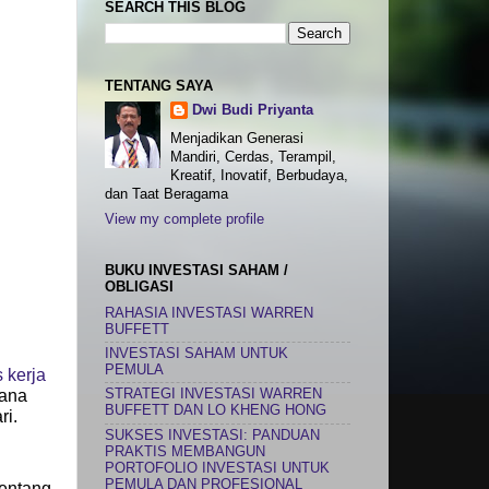
SEARCH THIS BLOG
TENTANG SAYA
Dwi Budi Priyanta
Menjadikan Generasi
Mandiri, Cerdas, Terampil,
Kreatif, Inovatif, Berbudaya,
dan Taat Beragama
View my complete profile
BUKU INVESTASI SAHAM /
OBLIGASI
RAHASIA INVESTASI WARREN
BUFFETT
INVESTASI SAHAM UNTUK
PEMULA
s kerja
mana
STRATEGI INVESTASI WARREN
BUFFETT DAN LO KHENG HONG
ri.
SUKSES INVESTASI: PANDUAN
PRAKTIS MEMBANGUN
PORTOFOLIO INVESTASI UNTUK
PEMULA DAN PROFESIONAL
entang