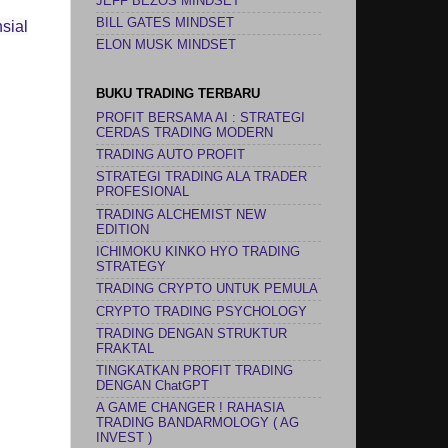
JEFF BEZOS MINDSET
BILL GATES MINDSET
sial
ELON MUSK MINDSET
BUKU TRADING TERBARU
PROFIT BERSAMA AI : STRATEGI
CERDAS TRADING MODERN
TRADING AUTO PROFIT
STRATEGI TRADING ALA TRADER
PROFESIONAL
TRADING ALCHEMIST NEW
EDITION
ICHIMOKU KINKO HYO TRADING
STRATEGY
TRADING CRYPTO UNTUK PEMULA
CRYPTO TRADING PSYCHOLOGY
TRADING DENGAN STRUKTUR
FRAKTAL
TINGKATKAN PROFIT TRADING
DENGAN ChatGPT
A GAME CHANGER ! RAHASIA
TRADING BANDARMOLOGY ( AG
INVEST )