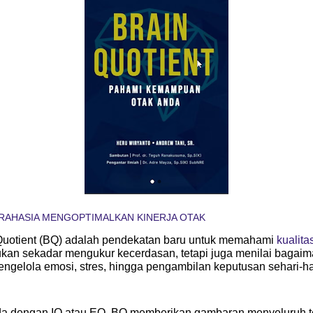
 RAHASIA MENGOPTIMALKAN KINERJA OTAK
Quotient (BQ) adalah pendekatan baru untuk memahami
kualita
kan sekadar mengukur kecerdasan, tetapi juga menilai bagai
engelola emosi, stres, hingga pengambilan keputusan sehari-ha
a dengan IQ atau EQ, BQ memberikan gambaran menyeluruh t