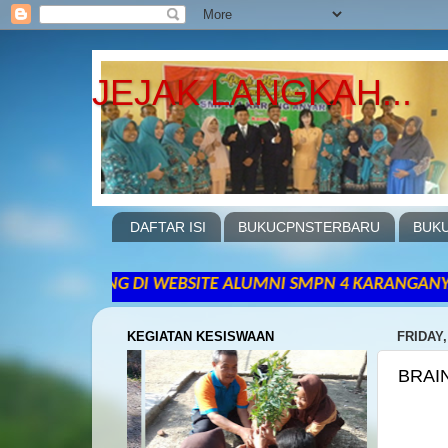
JEJAK LANGKAH...
DAFTAR ISI
BUKUCPNSTERBARU
BUKU
TANG DI WEBSITE ALUMNI SMPN 4 KARANGANYAR NGAWI JAWA
KEGIATAN KESISWAAN
FRIDAY,
BRAI