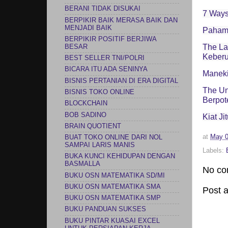
BERANI TIDAK DISUKAI
7 Ways
BERPIKIR BAIK MERASA BAIK DAN
MENJADI BAIK
Paham 
BERPIKIR POSITIF BERJIWA
The La
BESAR
Keber
BEST SELLER TNI/POLRI
BICARA ITU ADA SENINYA
Maneki
BISNIS PERTANIAN DI ERA DIGITAL
The Un
BISNIS TOKO ONLINE
Berpot
BLOCKCHAIN
BOB SADINO
Kiat Ji
BRAIN QUOTIENT
at
May 0
BUAT TOKO ONLINE DARI NOL
SAMPAI LARIS MANIS
Labels:
BUKA KUNCI KEHIDUPAN DENGAN
BASMALLA
No co
BUKU OSN MATEMATIKA SD/MI
BUKU OSN MATEMATIKA SMA
Post 
BUKU OSN MATEMATIKA SMP
BUKU PANDUAN SUKSES
BUKU PINTAR KUASAI EXCEL