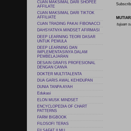
CUAN MAKSIMAL DARI SHOPEE
Subscrib
AFFILATE
CUAN MAKSIMAL DARI TIKTOK
AFFILIATE
MUTIAR
CUAN TRADING PAKAI FIBONACCI
 bisa menyesuaikan pelayaran saya untuk selalu menggapai tujuan saya.” –
DAHSYATNYA MINDSET AFIRMASI
DEEP LEARNING TEORI DASAR
UNTUK PEMULA
DEEP LEARNING DAN
IMPLEMENTASINYA DALAM
PEMBELAJARAN
DESAIN GRAFIS PROFESIONAL
DENGAN CANVA
DOKTER MULTITALENTA
DUA GARIS AWAL KEHIDUPAN
DUNIA TANPA AYAH
Edukasi
ELON MUSK MINDSET
ENCYCLOPEDIA OF CHART
PATTERNS
FARM BIGBOOK
FILOSOFI TERAS
FILSAFAT ILMU