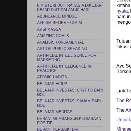
ketaha
8 MISTERI DUIT RAHASIA DIKEJAR-
KEJAR DUIT DALAM 40 HARI
nyata
.
namun 
ABUNDANCE MINDSET
mengo
AFFIRM BELIEVE CLAIM
AKSI MASSA
AMAZING GOALS
Tujuan
ANALISIS FUNDAMENTAL
fokus, 
ART OF PUBLIC SPEAKING
ARTIFICIAL INTEELIGENCE FOR
MARKETING
Ayo Se
ARTIFICIAL INTELLIGENCE IN
PRACTICE
Berkei
ATOMIC HABITS
BELAJAR HIDUP
BELAJAR INVESTASI CRYPTO DARI
Link Te
NOL
The Re
BELAJAR INVESTASI SAHAM DARI
NOL
The Ar
BELAJAR MEDITASI
BERANI MEMBANGUN KEBIASAAN
Unlock
POSITIF
Minds
BERANI PERBAIKI DIRI