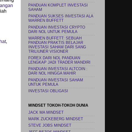
tangan
PANDUAN KOMPLET INVESTASI
SAHAM
miah
PANDUAN SUKSES INVESTASI ALA
WARREN BUFFETT
PANDUAN INVESTASI CRYPTO
DARI NOL UNTUK PEMULA
WARREN BUFFETT: SEBUAH
hat
,
PANDUAN PRAKTIS BELAJAR
INVESTASI SAHAM DARI SANG
TRILIUNER VISIONER
FOREX DARI NOL PANDUAN
LENGKAP JADI TRADER MANDIRI
PANDUAN INVESTASI ALTCOIN :
DARI NOL HINGGA MAHIR
PANDUAN INVESTASI SAHAM
UNTUK PEMULA
INVESTASI OBLIGASI
MINDSET TOKOH-TOKOH DUNIA
JACK MA MINDSET
MARK ZUCKEBERG MINDSET
STEVE JOBS MINDSET