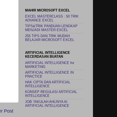
MAHIR MICROSOFT EXCEL
EXCEL MASTERCLASS : 50 TRIK
ADVANCE EXCEL
TIPS&TRIK PANDUAN LENGKAP
MENJADI MASTER EXCEL
255 TIPS DAN TRIK MUDAH
BELAJAR MICROSOFT EXCEL
ARTIFICIAL INTELLIGENCE
KECERDASAN BUATAN
ARTIFICIAL INTELLIGENCE for
MARKETING
ARTIFICIAL INTELLIGENCE IN
PRACTICE
HAK CIPTA DAN ARTIFICIAL
INTELLIGENCE
KONSEP REGULASI ARTIFICIAL
INTELLIGENCE
JOB ?AKULAH AHLINYA AI
ARTIFICIAL INTELLIGENCE
r Post