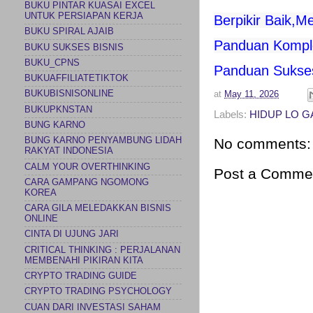
BUKU PINTAR KUASAI EXCEL
UNTUK PERSIAPAN KERJA
Berpikir Baik,M
BUKU SPIRAL AJAIB
Panduan Komple
BUKU SUKSES BISNIS
BUKU_CPNS
Panduan Sukses 
BUKUAFFILIATETIKTOK
BUKUBISNISONLINE
at
May 11, 2026
BUKUPKNSTAN
Labels:
HIDUP LO 
BUNG KARNO
No comments:
BUNG KARNO PENYAMBUNG LIDAH
RAKYAT INDONESIA
CALM YOUR OVERTHINKING
Post a Comme
CARA GAMPANG NGOMONG
KOREA
CARA GILA MELEDAKKAN BISNIS
ONLINE
CINTA DI UJUNG JARI
CRITICAL THINKING : PERJALANAN
MEMBENAHI PIKIRAN KITA
CRYPTO TRADING GUIDE
CRYPTO TRADING PSYCHOLOGY
CUAN DARI INVESTASI SAHAM