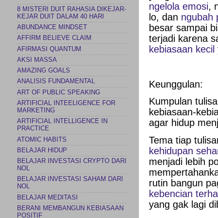
ngelola emosi
, 
8 MISTERI DUIT RAHASIA DIKEJAR-
lo, dan
ngubah p
KEJAR DUIT DALAM 40 HARI
besar sampai bi
ABUNDANCE MINDSET
terjadi karena 
AFFIRM BELIEVE CLAIM
kebiasaan kecil
AFIRMASI QUANTUM
AKSI MASSA
AMAZING GOALS
ANALISIS FUNDAMENTAL
Keunggulan:
ART OF PUBLIC SPEAKING
Kumpulan tulisa
ARTIFICIAL INTEELIGENCE FOR
kebiasaan-kebia
MARKETING
agar hidup menja
ARTIFICIAL INTELLIGENCE IN
PRACTICE
Tema tiap tulis
ATOMIC HABITS
kehidupan sehar
BELAJAR HIDUP
menjadi lebih p
BELAJAR INVESTASI CRYPTO DARI
NOL
mempertahankan 
BELAJAR INVESTASI SAHAM DARI
rutin bangun pa
NOL
kebencian terha
BELAJAR MEDITASI
yang gak lagi di
BERANI MEMBANGUN KEBIASAAN
POSITIF