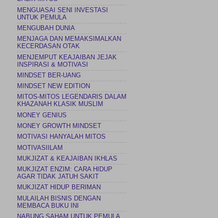
MENGUASAI SENI INVESTASI
UNTUK PEMULA
MENGUBAH DUNIA
MENJAGA DAN MEMAKSIMALKAN
KECERDASAN OTAK
MENJEMPUT KEAJAIBAN JEJAK
INSPIRASI & MOTIVASI
MINDSET BER-UANG
MINDSET NEW EDITION
MITOS-MITOS LEGENDARIS DALAM
KHAZANAH KLASIK MUSLIM
MONEY GENIUS
MONEY GROWTH MINDSET
MOTIVASI HANYALAH MITOS
MOTIVASIILAM
MUKJIZAT & KEAJAIBAN IKHLAS
MUKJIZAT ENZIM: CARA HIDUP
AGAR TIDAK JATUH SAKIT
MUKJIZAT HIDUP BERIMAN
MULAILAH BISNIS DENGAN
MEMBACA BUKU INI
NABUNG SAHAM UNTUK PEMULA