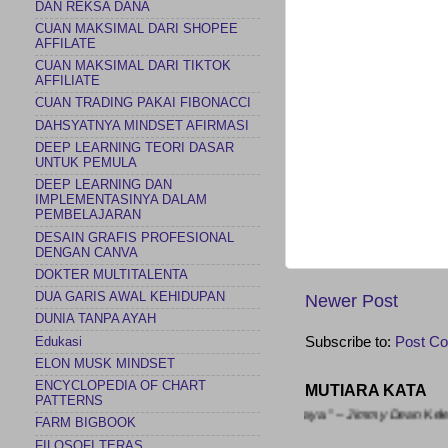
DAN REKSA DANA
CUAN MAKSIMAL DARI SHOPEE
AFFILATE
CUAN MAKSIMAL DARI TIKTOK
AFFILIATE
CUAN TRADING PAKAI FIBONACCI
DAHSYATNYA MINDSET AFIRMASI
DEEP LEARNING TEORI DASAR
UNTUK PEMULA
DEEP LEARNING DAN
IMPLEMENTASINYA DALAM
PEMBELAJARAN
DESAIN GRAFIS PROFESIONAL
DENGAN CANVA
DOKTER MULTITALENTA
DUA GARIS AWAL KEHIDUPAN
Newer Post
DUNIA TANPA AYAH
Subscribe to:
Post C
Edukasi
ELON MUSK MINDSET
ENCYCLOPEDIA OF CHART
MUTIARA KATA
PATTERNS
ayaran saya untuk selalu menggapai tujuan saya.” – Jimmy Dean
Kel
FARM BIGBOOK
FILOSOFI TERAS