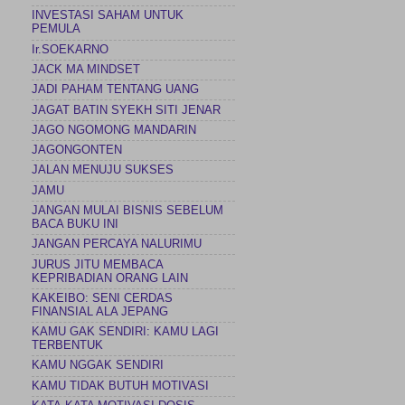
INVESTASI SAHAM UNTUK
PEMULA
Ir.SOEKARNO
JACK MA MINDSET
JADI PAHAM TENTANG UANG
JAGAT BATIN SYEKH SITI JENAR
JAGO NGOMONG MANDARIN
JAGONGONTEN
JALAN MENUJU SUKSES
JAMU
JANGAN MULAI BISNIS SEBELUM
BACA BUKU INI
JANGAN PERCAYA NALURIMU
JURUS JITU MEMBACA
KEPRIBADIAN ORANG LAIN
KAKEIBO: SENI CERDAS
FINANSIAL ALA JEPANG
KAMU GAK SENDIRI: KAMU LAGI
TERBENTUK
KAMU NGGAK SENDIRI
KAMU TIDAK BUTUH MOTIVASI