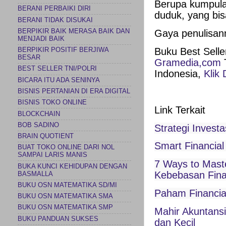
Berupa kumpulan
BERANI PERBAIKI DIRI
duduk, yang bi
BERANI TIDAK DISUKAI
BERPIKIR BAIK MERASA BAIK DAN
Gaya penulisan
MENJADI BAIK
Buku Best Selle
BERPIKIR POSITIF BERJIWA
BESAR
Gramedia,com
T
BEST SELLER TNI/POLRI
Indonesia,
Klik 
BICARA ITU ADA SENINYA
BISNIS PERTANIAN DI ERA DIGITAL
BISNIS TOKO ONLINE
Link Terkait
BLOCKCHAIN
BOB SADINO
Strategi Invest
BRAIN QUOTIENT
Smart Financial
BUAT TOKO ONLINE DARI NOL
SAMPAI LARIS MANIS
7 Ways to Mast
BUKA KUNCI KEHIDUPAN DENGAN
Kebebasan Fina
BASMALLA
BUKU OSN MATEMATIKA SD/MI
Paham Financia
BUKU OSN MATEMATIKA SMA
BUKU OSN MATEMATIKA SMP
Mahir Akuntansi
BUKU PANDUAN SUKSES
dan Kecil