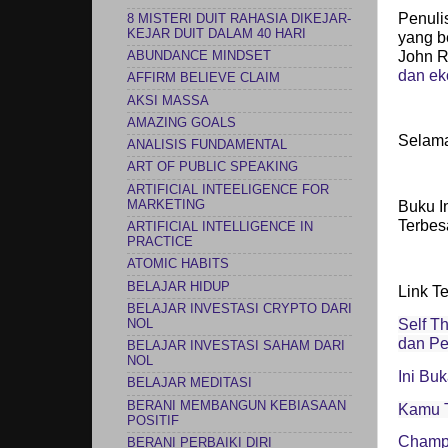
Penuli
8 MISTERI DUIT RAHASIA DIKEJAR-
KEJAR DUIT DALAM 40 HARI
yang b
John R
ABUNDANCE MINDSET
dan e
AFFIRM BELIEVE CLAIM
AKSI MASSA
AMAZING GOALS
Selam
ANALISIS FUNDAMENTAL
ART OF PUBLIC SPEAKING
ARTIFICIAL INTEELIGENCE FOR
MARKETING
Buku I
Terbes
ARTIFICIAL INTELLIGENCE IN
PRACTICE
ATOMIC HABITS
BELAJAR HIDUP
Link Te
BELAJAR INVESTASI CRYPTO DARI
Self T
NOL
dan Pe
BELAJAR INVESTASI SAHAM DARI
NOL
Ini Bu
BELAJAR MEDITASI
BERANI MEMBANGUN KEBIASAAN
Kamu T
POSITIF
Champi
BERANI PERBAIKI DIRI