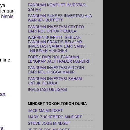
nya
PANDUAN KOMPLET INVESTASI
SAHAM
 dengan
 bisnis
PANDUAN SUKSES INVESTASI ALA
WARREN BUFFETT
PANDUAN INVESTASI CRYPTO
DARI NOL UNTUK PEMULA
WARREN BUFFETT: SEBUAH
PANDUAN PRAKTIS BELAJAR
INVESTASI SAHAM DARI SANG
TRILIUNER VISIONER
FOREX DARI NOL PANDUAN
nline
LENGKAP JADI TRADER MANDIRI
PANDUAN INVESTASI ALTCOIN :
DARI NOL HINGGA MAHIR
PANDUAN INVESTASI SAHAM
UNTUK PEMULA
INVESTASI OBLIGASI
ian,
MINDSET TOKOH-TOKOH DUNIA
JACK MA MINDSET
MARK ZUCKEBERG MINDSET
STEVE JOBS MINDSET
ra