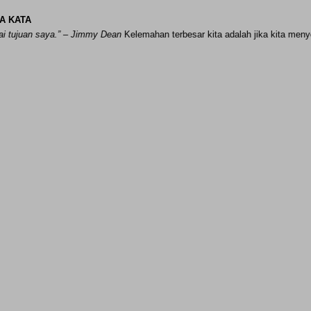
A KATA
n saya.” – Jimmy Dean
Kelemahan terbesa