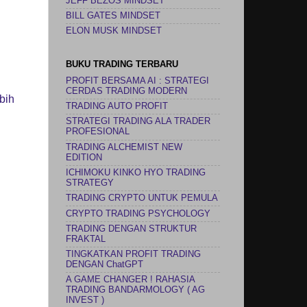
JEFF BEZOS MINDSET
BILL GATES MINDSET
ELON MUSK MINDSET
BUKU TRADING TERBARU
PROFIT BERSAMA AI : STRATEGI
CERDAS TRADING MODERN
bih
TRADING AUTO PROFIT
STRATEGI TRADING ALA TRADER
PROFESIONAL
TRADING ALCHEMIST NEW
EDITION
ICHIMOKU KINKO HYO TRADING
STRATEGY
TRADING CRYPTO UNTUK PEMULA
CRYPTO TRADING PSYCHOLOGY
TRADING DENGAN STRUKTUR
FRAKTAL
TINGKATKAN PROFIT TRADING
DENGAN ChatGPT
A GAME CHANGER ! RAHASIA
TRADING BANDARMOLOGY ( AG
INVEST )