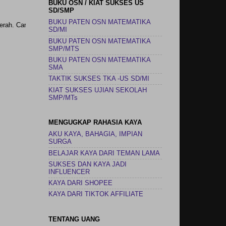
BUKU OSN / KIAT SUKSES US
SD/SMP
BUKU PATEN OSN MATEMATIKA
r kita adalah jika kita m
SD/MI
BUKU PATEN OSN MATEMATIKA
SMP/MTS
BUKU PATEN OSN MATEMATIKA
SMA
TAKTIK SUKSES TKA -US SD/MI
KIAT SUKSES UJIAN SEKOLAH
SMP/MTs
MENGUGKAP RAHASIA KAYA
AKU KAYA, BAHAGIA, IMPIAN
SURGA
BELAJAR KAYA DARI TEMAN LAMA
SUKSES DAN KAYA JADI
INFLUENCER
KAYA DARI SHOPEE
KAYA DARI TIKTOK AFFILIATE
TENTANG UANG