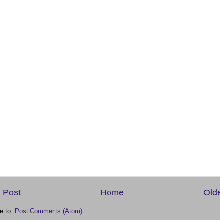
 Post
Home
Olde
e to:
Post Comments (Atom)