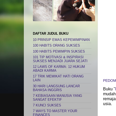
DAFTAR JUDUL BUKU
10 PRINSIP EMAS KEPEMIMPINAN
100 HABITS ORANG SUKSES
100 HABITS PEMIMPIN SUKSES
101 TIP MOTIVASI & INSPIRASI
SUKSES MENJADI JUARA SEJATI
12 LAWS OF KARMA: 12 HUKUM
ABADI KARMA
17 TRIK MEMIKAT HATI ORANG
PEDOM
LAIN
30 HARI LANGSUNG LANCAR
Buku "
BAHASA INGGRIS
mudah 
7 KEBIASAAN MANUSIA YANG
remaja
SANGAT EFEKTIF
usia.
7 KUNCI SUKSES
7 WAYS TO MASTER YOUR
FINANCES