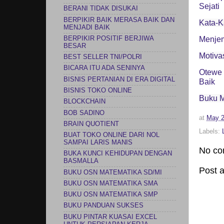
Sejati
BERANI TIDAK DISUKAI
BERPIKIR BAIK MERASA BAIK DAN
Kata-K
MENJADI BAIK
BERPIKIR POSITIF BERJIWA
Menjem
BESAR
Motiva
BEST SELLER TNI/POLRI
BICARA ITU ADA SENINYA
Otewe 
BISNIS PERTANIAN DI ERA DIGITAL
Baik
BISNIS TOKO ONLINE
Buku M
BLOCKCHAIN
BOB SADINO
at
May 2
BRAIN QUOTIENT
Labels:
BUAT TOKO ONLINE DARI NOL
SAMPAI LARIS MANIS
No co
BUKA KUNCI KEHIDUPAN DENGAN
BASMALLA
Post 
BUKU OSN MATEMATIKA SD/MI
BUKU OSN MATEMATIKA SMA
BUKU OSN MATEMATIKA SMP
BUKU PANDUAN SUKSES
BUKU PINTAR KUASAI EXCEL