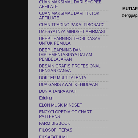
CUAN MAKSIMAL DARI SHOPEE
AFFILATE
MUTIAR
CUAN MAKSIMAL DARI TIKTOK
namun saya bisa menyesuaikan pelayaran saya untuk selalu menggapai tujua
AFFILIATE
CUAN TRADING PAKAI FIBONACCI
DAHSYATNYA MINDSET AFIRMASI
DEEP LEARNING TEORI DASAR
UNTUK PEMULA
DEEP LEARNING DAN
IMPLEMENTASINYA DALAM
PEMBELAJARAN
DESAIN GRAFIS PROFESIONAL
DENGAN CANVA
DOKTER MULTITALENTA
DUA GARIS AWAL KEHIDUPAN
DUNIA TANPA AYAH
Edukasi
ELON MUSK MINDSET
ENCYCLOPEDIA OF CHART
PATTERNS
FARM BIGBOOK
FILOSOFI TERAS
FILSAFAT ILMU