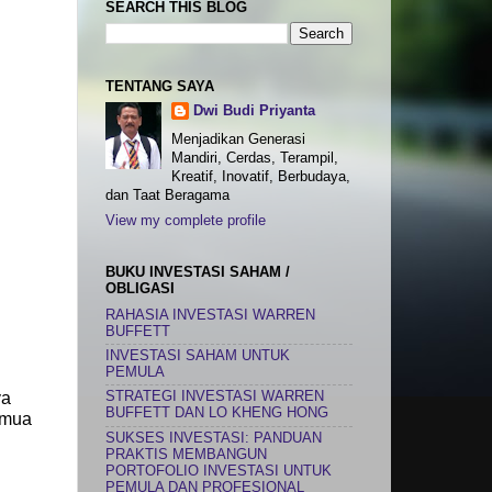
SEARCH THIS BLOG
TENTANG SAYA
Dwi Budi Priyanta
Menjadikan Generasi
Mandiri, Cerdas, Terampil,
Kreatif, Inovatif, Berbudaya,
dan Taat Beragama
View my complete profile
BUKU INVESTASI SAHAM /
OBLIGASI
RAHASIA INVESTASI WARREN
BUFFETT
INVESTASI SAHAM UNTUK
PEMULA
ya
STRATEGI INVESTASI WARREN
BUFFETT DAN LO KHENG HONG
emua
SUKSES INVESTASI: PANDUAN
PRAKTIS MEMBANGUN
PORTOFOLIO INVESTASI UNTUK
PEMULA DAN PROFESIONAL