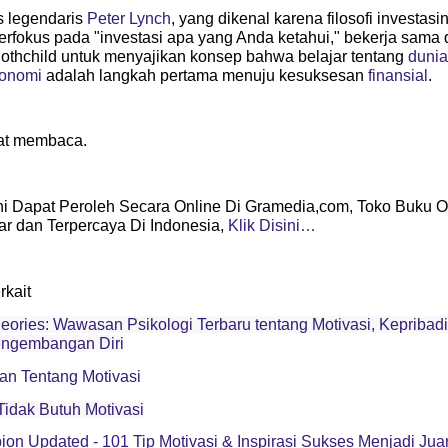
s legendaris
Peter Lynch
, yang dikenal karena filosofi investasi
erfokus pada "investasi apa yang Anda ketahui," bekerja sama
othchild untuk menyajikan konsep bahwa belajar tentang
dunia
konomi
adalah langkah pertama menuju kesuksesan
finansial
.
at membaca.
ni Dapat Peroleh Secara Online Di Gramedia,com, Toko Buku O
ar dan Terpercaya Di Indonesia,
Klik Disini…
rkait
heories: Wawasan Psikologi Terbaru tentang Motivasi, Kepribad
ngembangan Diri
kan Tentang Motivasi
idak Butuh Motivasi
on Updated - 101 Tip Motivasi & Inspirasi Sukses Menjadi Jua