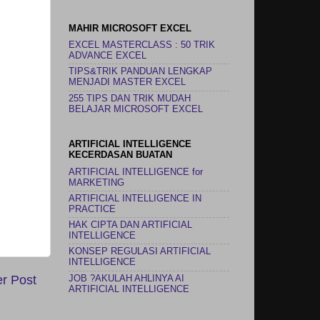
MAHIR MICROSOFT EXCEL
EXCEL MASTERCLASS : 50 TRIK
ADVANCE EXCEL
TIPS&TRIK PANDUAN LENGKAP
MENJADI MASTER EXCEL
255 TIPS DAN TRIK MUDAH
BELAJAR MICROSOFT EXCEL
ARTIFICIAL INTELLIGENCE
KECERDASAN BUATAN
ARTIFICIAL INTELLIGENCE for
MARKETING
ARTIFICIAL INTELLIGENCE IN
PRACTICE
HAK CIPTA DAN ARTIFICIAL
INTELLIGENCE
KONSEP REGULASI ARTIFICIAL
INTELLIGENCE
r Post
JOB ?AKULAH AHLINYA AI
ARTIFICIAL INTELLIGENCE